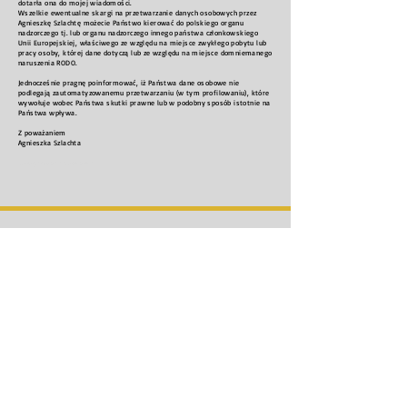
dotarła ona do mojej wiadomości.
Wszelkie ewentualne skargi na przetwarzanie danych osobowych przez
Agnieszkę Szlachtę możecie Państwo kierować do polskiego organu
nadzorczego tj. lub organu nadzorczego innego państwa członkowskiego
Unii Europejskiej, właściwego ze względu na miejsce zwykłego pobytu lub
pracy osoby, której dane dotyczą lub ze względu na miejsce domniemanego
naruszenia RODO.
Jednocześnie pragnę poinformować, iż Państwa dane osobowe nie
podlegają zautomatyzowanemu przetwarzaniu (w tym profilowaniu), które
wywołuje wobec Państwa skutki prawne lub w podobny sposób istotnie na
Państwa wpływa.
Z poważaniem
Agnieszka Szlachta
#sesjarodzinnaszczecin
©
2017-2024
. Wszelkie prawa
zastrzeżone dla Agnieszka Szlachta