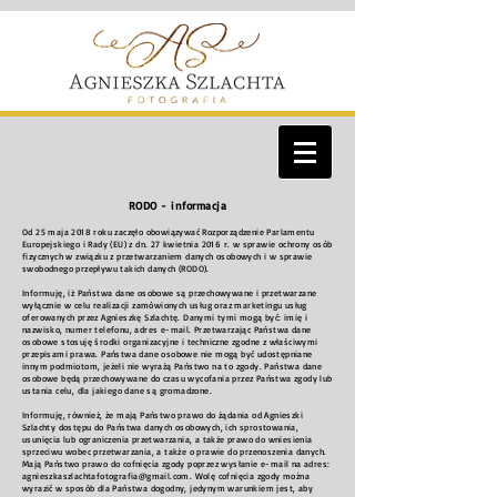
RODO - informacja
Od 25 maja 2018 roku zaczęło obowiązywać Rozporządzenie Parlamentu
Europejskiego i Rady (EU) z dn. 27 kwietnia 2016 r. w sprawie ochrony osób
fizycznych w związku z przetwarzaniem danych osobowych i w sprawie
swobodnego przepływu takich danych (RODO).
Informuję, iż Państwa dane osobowe są przechowywane i przetwarzane
wyłącznie w celu realizacji zamówionych usług oraz marketingu usług
oferowanych przez Agnieszkę Szlachtę. Danymi tymi mogą być: imię i
nazwisko, numer telefonu, adres e-mail. Przetwarzając Państwa dane
osobowe stosuję środki organizacyjne i techniczne zgodne z właściwymi
przepisami prawa. Państwa dane osobowe nie mogą być udostępniane
innym podmiotom, jeżeli nie wyrażą Państwo na to zgody. Państwa dane
osobowe będą przechowywane do czasu wycofania przez Państwa zgody lub
ustania celu, dla jakiego dane są gromadzone.
Informuję, również, że mają Państwo prawo do żądania od Agnieszki
Szlachty dostępu do Państwa danych osobowych, ich sprostowania,
usunięcia lub ograniczenia przetwarzania, a także prawo do wniesienia
sprzeciwu wobec przetwarzania, a także o prawie do przenoszenia danych.
Mają Państwo prawo do cofnięcia zgody poprzez wysłanie e-mail na adres:
agnieszkaszlachtafotografia@gmail.com
. Wolę cofnięcia zgody można
wyrazić w sposób dla Państwa dogodny, jedynym warunkiem jest, aby