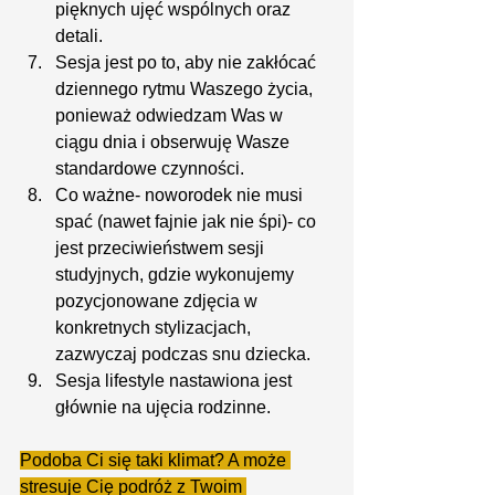
pięknych ujęć wspólnych oraz 
detali.
Sesja jest po to, aby nie zakłócać 
dziennego rytmu Waszego życia, 
ponieważ odwiedzam Was w 
ciągu dnia i obserwuję Wasze 
standardowe czynności.
Co ważne- noworodek nie musi 
spać (nawet fajnie jak nie śpi)- co 
jest przeciwieństwem sesji 
studyjnych, gdzie wykonujemy 
pozycjonowane zdjęcia w 
konkretnych stylizacjach, 
zazwyczaj podczas snu dziecka.
Sesja lifestyle nastawiona jest 
głównie na ujęcia rodzinne.
Podoba Ci się taki klimat? A może 
stresuje Cię podróż z Twoim 