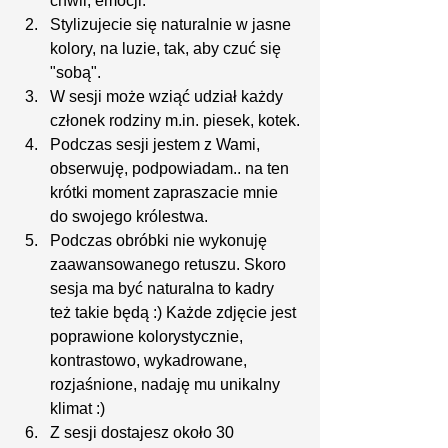
chwil, emocji.
Stylizujecie się naturalnie w jasne 
kolory, na luzie, tak, aby czuć się 
"sobą".
W sesji może wziąć udział każdy 
członek rodziny m.in. piesek, kotek.
Podczas sesji jestem z Wami, 
obserwuję, podpowiadam.. na ten 
krótki moment zapraszacie mnie 
do swojego królestwa.
Podczas obróbki nie wykonuję 
zaawansowanego retuszu. Skoro 
sesja ma być naturalna to kadry 
też takie będą :) Każde zdjęcie jest 
poprawione kolorystycznie, 
kontrastowo, wykadrowane, 
rozjaśnione, nadaję mu unikalny 
klimat :)
Z sesji dostajesz około 30 