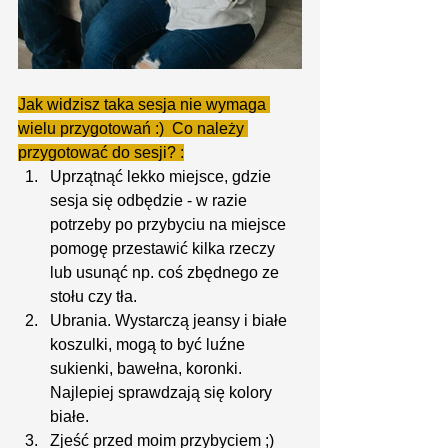
Jak widzisz taka sesja nie wymaga 
wielu przygotowań :)  Co należy 
przygotować do sesji? :
Uprzątnąć lekko miejsce, gdzie 
sesja się odbędzie - w razie 
potrzeby po przybyciu na miejsce 
pomogę przestawić kilka rzeczy 
lub usunąć np. coś zbędnego ze 
stołu czy tła.
Ubrania. Wystarczą jeansy i białe 
koszulki, mogą to być luźne 
sukienki, bawełna, koronki. 
Najlepiej sprawdzają się kolory 
białe.
Zjeść przed moim przybyciem ;)  